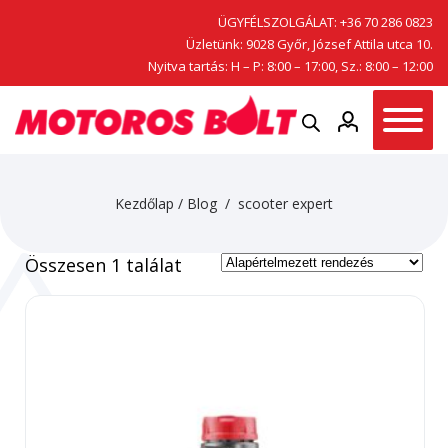
ÜGYFÉLSZOLGÁLAT:
+36 70 286 0823
Üzletünk: 9028 Győr, József Attila utca 10.
Nyitva tartás: H – P: 8:00 – 17:00, Sz.: 8:00 – 12:00
Kezdőlap
/
Blog
/ scooter expert
Összesen 1 találat