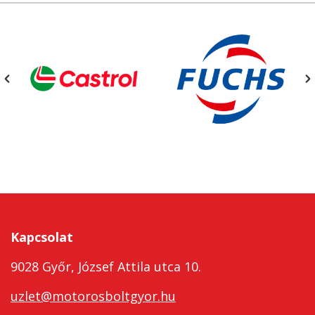
Kapcsolat
9028 Győr, József Attila utca 10.
uzlet@motorosboltgyor.hu