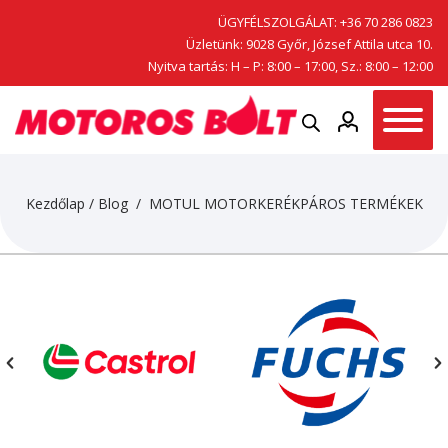
ÜGYFÉLSZOLGÁLAT:
+36 70 286 0823
Üzletünk: 9028 Győr, József Attila utca 10.
Nyitva tartás: H – P: 8:00 – 17:00, Sz.: 8:00 – 12:00
Kezdőlap
/
Blog
/ MOTUL MOTORKERÉKPÁROS TERMÉKEK