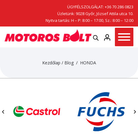
ÜGYFÉLSZOLGÁLAT:
+36 70 286 0823
Üzletünk: 9028 Győr, József Attila utca 10.
Nyitva tartás: H – P: 8:00 – 17:00, Sz.: 8:00 – 12:00
Kezdőlap
/
Blog
/ HONDA