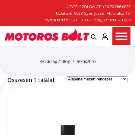
ÜGYFÉLSZOLGÁLAT:
+36 70 286 0823
Üzletünk: 9028 Győr, József Attila utca 10.
Nyitva tartás: H – P: 8:00 – 17:00, Sz.: 8:00 – 12:00
Kezdőlap
/
Blog
/ féktisztító
Összesen 1 találat