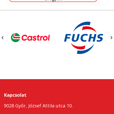
Kapcsolat
9028 Győr, József Attila utca 10.