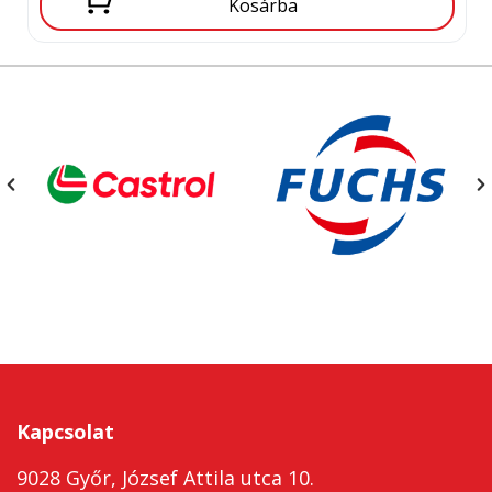
Kosárba
Kapcsolat
9028 Győr, József Attila utca 10.