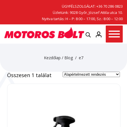
ÜGYFÉLSZOLGÁLAT:
+36 70 286 0823
Üzletünk: 9028 Győr, József Attila utca 10.
Nyitva tartás: H – P: 8:00 – 17:00, Sz.: 8:00 – 12:00
Kezdőlap
/
Blog
/ e7
Összesen 1 találat