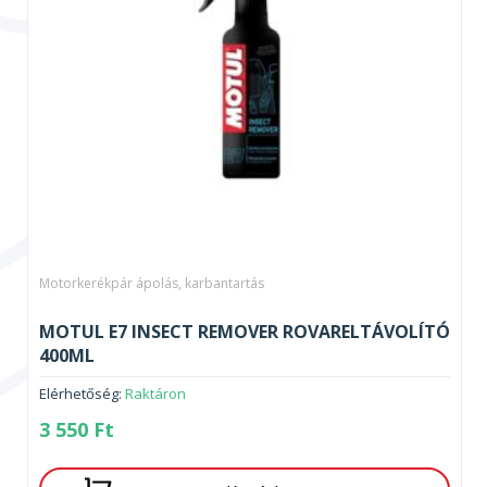
Motorkerékpár ápolás, karbantartás
MOTUL E7 INSECT REMOVER ROVARELTÁVOLÍTÓ
400ML
Elérhetőség:
Raktáron
3 550
Ft