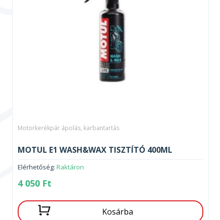
Motorkerékpár ápolás, karbantartás
MOTUL E1 WASH&WAX TISZTÍTÓ 400ML
Elérhetőség:
Raktáron
4 050
Ft
Kosárba