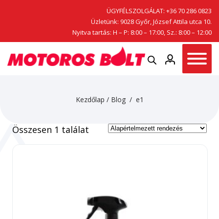
ÜGYFÉLSZOLGÁLAT:
+36 70 286 0823
Üzletünk: 9028 Győr, József Attila utca 10.
Nyitva tartás: H – P: 8:00 – 17:00, Sz.: 8:00 – 12:00
Kezdőlap
/
Blog
/ e1
Összesen 1 találat