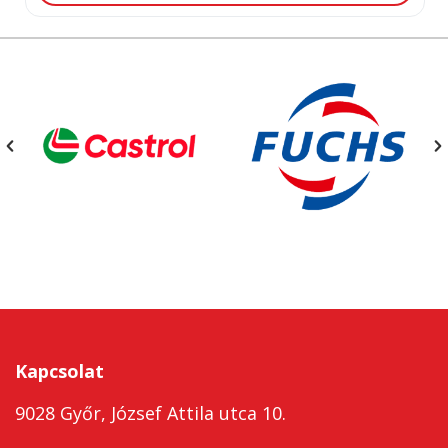
Kapcsolat
9028 Győr, József Attila utca 10.