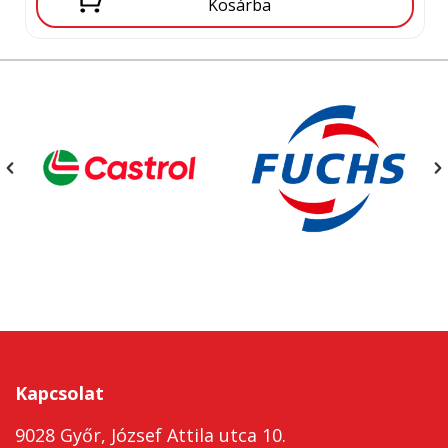
Kosárba
Kapcsolat
9028 Győr, József Attila utca 10.