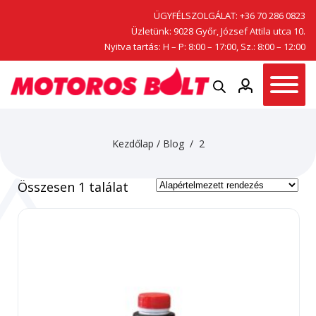
ÜGYFÉLSZOLGÁLAT:
+36 70 286 0823
Üzletünk: 9028 Győr, József Attila utca 10.
Nyitva tartás: H – P: 8:00 – 17:00, Sz.: 8:00 – 12:00
Kezdőlap
/
Blog
/ 2
Összesen 1 találat