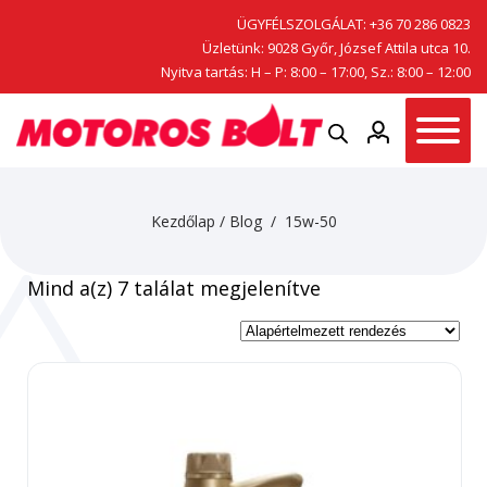
ÜGYFÉLSZOLGÁLAT:
+36 70 286 0823
Üzletünk: 9028 Győr, József Attila utca 10.
Nyitva tartás: H – P: 8:00 – 17:00, Sz.: 8:00 – 12:00
Kezdőlap
/
Blog
/ 15w-50
Mind a(z) 7 találat megjelenítve