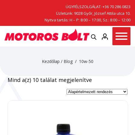
ÜGYFÉLSZOLGÁLAT:
+36 70 286 0823
Üzletünk: 9028 Győr, József Attila utca 10.
Nyitva tartás: H – P: 8:00 – 17:00, Sz.: 8:00 – 12:00
Kezdőlap
/
Blog
/ 10w-50
Mind a(z) 10 találat megjelenítve