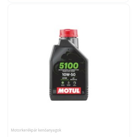
Motorkerékpár kenőanyagok