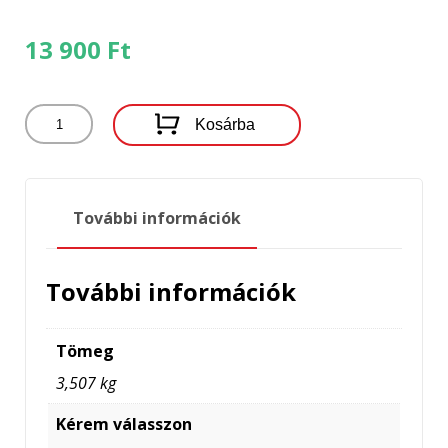
13 900
Ft
LANDPORT
Kosárba
AKKUMULÁTOR
YTZ10S-
BS
(12V-
További információk
8,6AH-
150A)
mennyiség
További információk
Tömeg
3,507 kg
Kérem válasszon