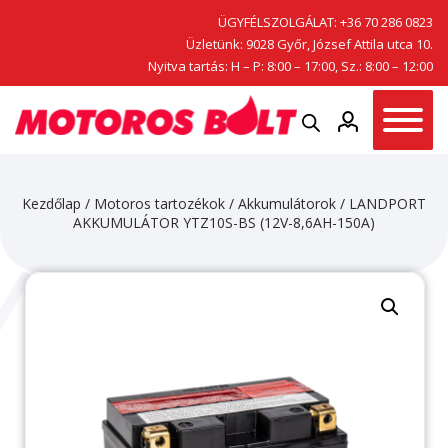
ÜGYFÉLSZOLGÁLAT:
+36 70 286 0823
Üzletünk: 9028 Győr, József Attila utca 10.
Nyitva tartás: H – P: 8:00 – 17:00, Sz.: 8:00 – 12:00
Kezdőlap
/
Motoros tartozékok
/
Akkumulátorok
/ LANDPORT
AKKUMULÁTOR YTZ10S-BS (12V-8,6AH-150A)