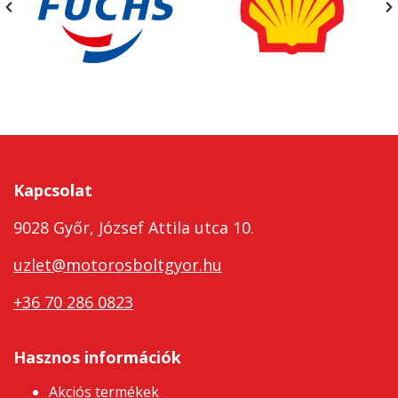
Kapcsolat
9028 Győr, József Attila utca 10.
uzlet@motorosboltgyor.hu
+36 70 286 0823
Hasznos információk
Akciós termékek