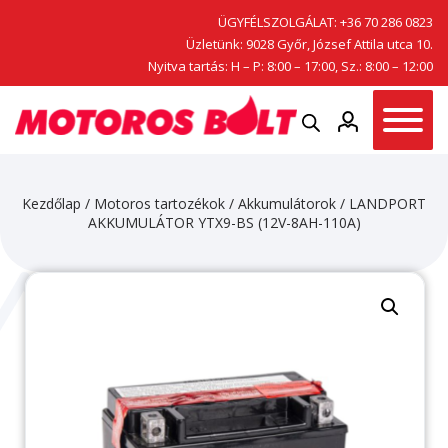
ÜGYFÉLSZOLGÁLAT:
+36 70 286 0823
Üzletünk: 9028 Győr, József Attila utca 10.
Nyitva tartás: H – P: 8:00 – 17:00, Sz.: 8:00 – 12:00
Kezdőlap
/
Motoros tartozékok
/
Akkumulátorok
/ LANDPORT
AKKUMULÁTOR YTX9-BS (12V-8AH-110A)