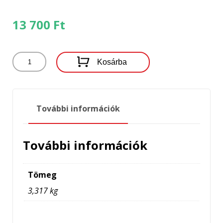
13 700
Ft
LANDPORT
Kosárba
AKKUMULÁTOR
YTX9-
BS
(12V-
További információk
8AH-
110A)
mennyiség
További információk
Tömeg
3,317 kg