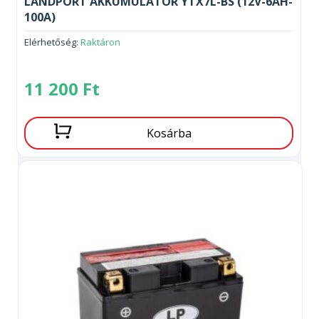
LANDPORT AKKUMULÁTOR YTX7L-BS (12V-6AH-
100A)
Elérhetőség:
Raktáron
11 200
Ft
Kosárba