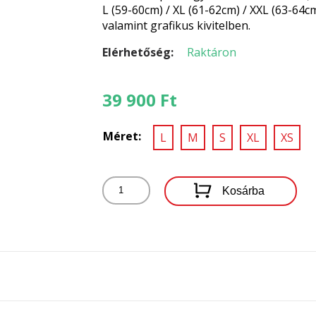
L (59-60cm) / XL (61-62cm) / XXL (63-64cm
valamint grafikus kivitelben.
Elérhetőség:
Raktáron
39 900
Ft
Méret
L
M
S
XL
XS
MT
Kosárba
BUKÓSISAK
COSMO
SV
A1
FEKETE
mennyiség