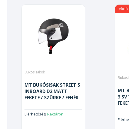
Akció
Bukósisakok
Bukósi
MT BUKÓSISAK STREET S
MT 
INBOARD D2 MATT
3 SV
FEKETE / SZÜRKE / FEHÉR
FEKE
Elérhetőség:
Raktáron
Elérh