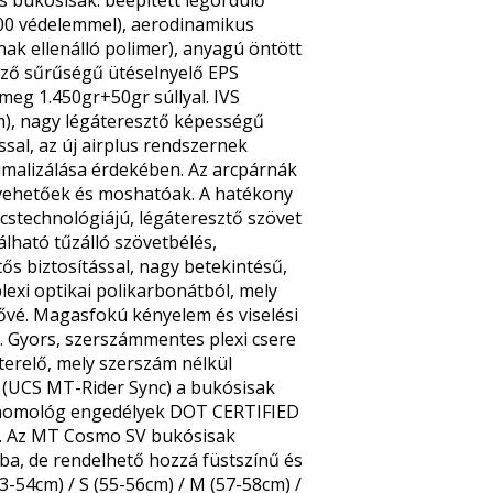
00 védelemmel), aerodinamikus
ak ellenálló polimer), anyagú öntött
öző sűrűségű ütéselnyelő EPS
meg 1.450gr+50gr súllyal. IVS
em), nagy légáteresztő képességű
ssal, az új airplus rendszernek
malizálása érdekében. Az arcpárnák
 kivehetőek és moshatóak. A hatékony
úcstechnológiájú, légáteresztő szövet
lható tűzálló szövetbélés,
tős biztosítással, nagy betekintésű,
lexi optikai polikarbonátból, mely
ővé. Magasfokú kényelem és viselési
. Gyors, szerszámmentes plexi csere
terelő, mely szerszám nélkül
s (UCS MT-Rider Sync) a bukósisak
 homológ engedélyek DOT CERTIFIED
ny. Az MT Cosmo SV bukósisak
omba, de rendelhető hozzá füstszínű és
53-54cm) / S (55-56cm) / M (57-58cm) /