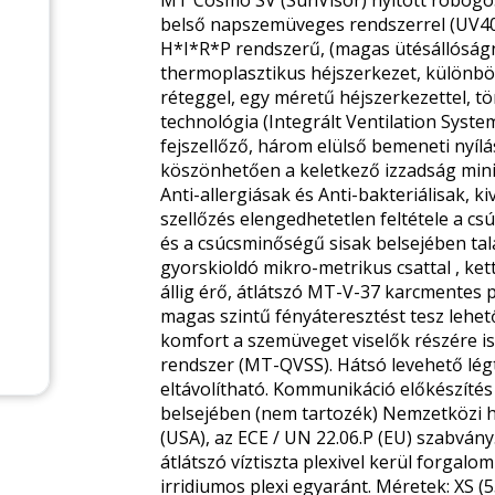
belső napszemüveges rendszerrel (UV4
H*I*R*P rendszerű, (magas ütésállóságn
thermoplasztikus héjszerkezet, különb
réteggel, egy méretű héjszerkezettel, tö
technológia (Integrált Ventilation Syst
fejszellőző, három elülső bemeneti nyílá
köszönhetően a keletkező izzadság mini
Anti-allergiásak és Anti-bakteriálisak,
szellőzés elengedhetetlen feltétele a cs
és a csúcsminőségű sisak belsejében talá
gyorskioldó mikro-metrikus csattal , ket
állig érő, átlátszó MT-V-37 karcmentes p
magas szintű fényáteresztést tesz lehet
komfort a szemüveget viselők részére is
rendszer (MT-QVSS). Hátsó levehető lég
eltávolítható. Kommunikáció előkészíté
belsejében (nem tartozék) Nemzetközi
(USA), az ECE / UN 22.06.P (EU) szabvá
átlátszó víztiszta plexivel kerül forgal
irridiumos plexi egyaránt. Méretek: XS (