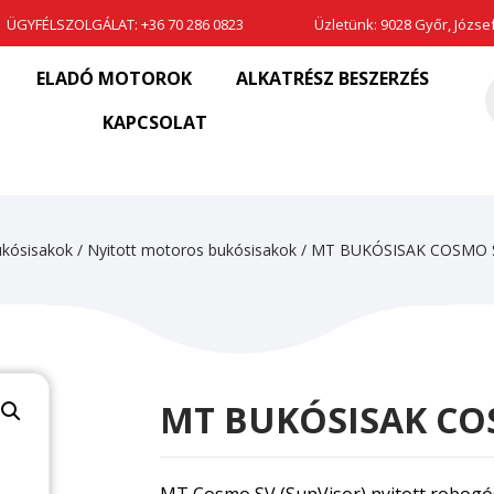
ÜGYFÉLSZOLGÁLAT:
+36 70 286 0823
Üzletünk: 9028 Győr, József 
ELADÓ MOTOROK
ALKATRÉSZ BESZERZÉS
P
s
KAPCSOLAT
kósisakok
/
Nyitott motoros bukósisakok
/ MT BUKÓSISAK COSMO S
MT BUKÓSISAK COS
MT Cosmo SV (SunVisor) nyitott robogós