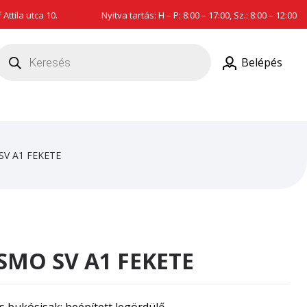
Attila utca 10.
Nyitva tartás: H – P: 8:00 – 17:00, Sz.: 8:00 – 12:00
roducts
earch
Belépés
V A1 FEKETE
MO SV A1 FEKETE
 bukósisak: beépített legördülő