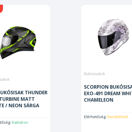
Bukósisakok
sakok
SCORPION BUKÓSIS
BUKÓSISAK THUNDER
EXO-491 DREAM WHI
 TURBINE MATT
CHAMELEON
TE / NEON SÁRGA
Elérhetőség:
Rendelhető
etőség:
Raktáron