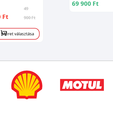
69 900
Ft
al
nt
49
0
Ft
900
Ft
.
.
Méret választása