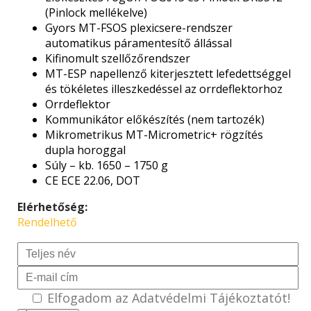
(Pinlock mellékelve)
Gyors MT-FSOS plexicsere-rendszer
automatikus páramentesítő állással
Kifinomult szellőzőrendszer
MT-ESP napellenző kiterjesztett lefedettséggel
és tökéletes illeszkedéssel az orrdeflektorhoz
Orrdeflektor
Kommunikátor előkészítés (nem tartozék)
Mikrometrikus MT-Micrometric+ rögzítés
dupla horoggal
Súly – kb. 1650 – 1750 g
CE ECE 22.06, DOT
Elérhetőség:
Rendelhető
Elfogadom az
Adatvédelmi Tájékoztató
t!