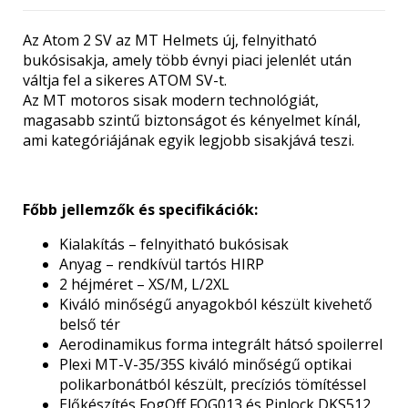
Az Atom 2 SV az MT Helmets új, felnyitható
bukósisakja, amely több évnyi piaci jelenlét után
váltja fel a sikeres ATOM SV-t.
Az MT motoros sisak modern technológiát,
magasabb szintű biztonságot és kényelmet kínál,
ami kategóriájának egyik legjobb sisakjává teszi.
Főbb jellemzők és specifikációk:
Kialakítás – felnyitható bukósisak
Anyag – rendkívül tartós HIRP
2 héjméret – XS/M, L/2XL
Kiváló minőségű anyagokból készült kivehető
belső tér
Aerodinamikus forma integrált hátsó spoilerrel
Plexi MT-V-35/35S kiváló minőségű optikai
polikarbonátból készült, precíziós tömítéssel
Előkészítés FogOff FOG013 és Pinlock DKS512