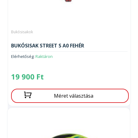
Bukósisakok
BUKÓSISAK STREET S A0 FEHÉR
Elérhetőség:
Raktáron
19 900
Ft
Méret választása