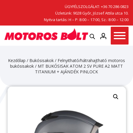
ÜGYFÉLSZOLGÁLAT:
+36 70 286 0823
Üzletünk: 9028 Győr, József Attila utca 10.
Nyitva tartás: H – P: 8:00 – 17:00, Sz.: 8:00 – 12:00
Kezdőlap
/
Bukósisakok
/
Felnyitható/hátrahajtható motoros
bukósisakok
/ MT BUKÓSISAK ATOM 2 SV PURE A2 MATT
TITANIUM + AJÁNDÉK PINLOCK